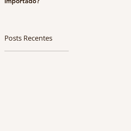
Importado?
multidisciplinarieda
e. Os benefícios são
enormes. CONFIRA 
Posts Recentes