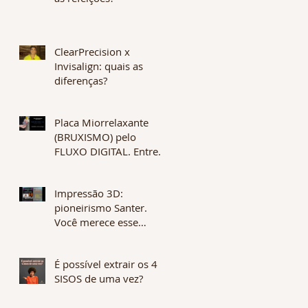
ClearPrecision x
Invisalign: quais as
diferenças?
Placa Miorrelaxante
(BRUXISMO) pelo
FLUXO DIGITAL. Entrega
em 1 dia. Qualidade e
alta tecnologia.
Impressão 3D:
pioneirismo Santer.
Você merece esse
diferencial no seu
tratamento.
É possível extrair os 4
SISOS de uma vez?