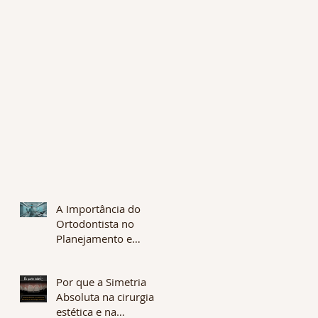
A Importância do
Ortodontista no
Planejamento e
Fabricação de
Alinhadores: A Chave
Por que a Simetria
para Tratamentos
Absoluta na cirurgia
Eficazes e
estética e na
Personalizados