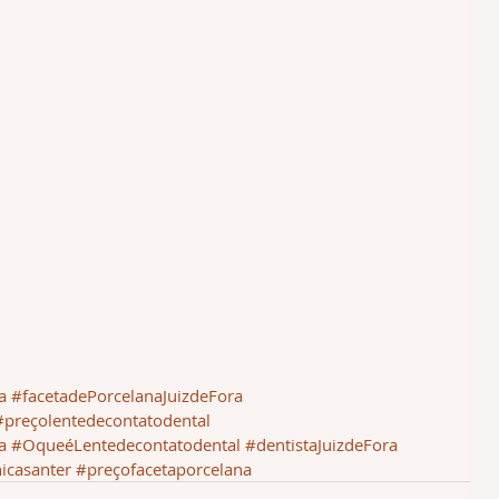
a
#facetadePorcelanaJuizdeFora
#preçolentedecontatodental
a
#OqueéLentedecontatodental
#dentistaJuizdeFora
nicasanter
#preçofacetaporcelana