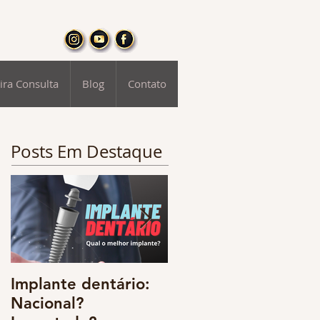
ira Consulta
Blog
Contato
Posts Em Destaque
Implante dentário:
Odontologia digital
Nacional?
e o resgate da