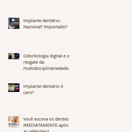
odontologia não é
desejável? O que é
Assimetria Flutuante?
Implante dentário:
Nacional? Importado?
Odontologia digital e o
resgate da
multidisciplinariedade.
Os benefícios são
enormes. CONFIRA !
Implante dentário é
caro?
Você escova os dentes
IMEDIATAMENTE após
as refeições?