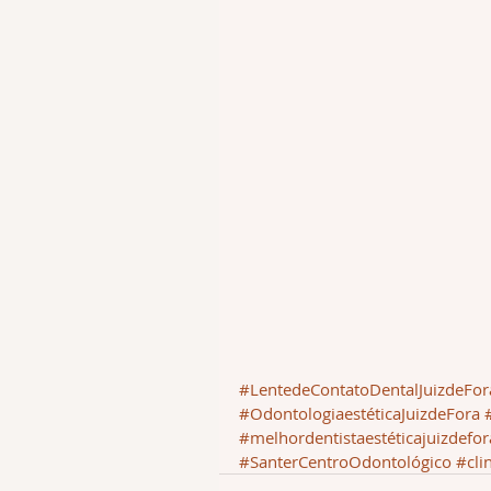
#LentedeContatoDentalJuizdeFor
#OdontologiaestéticaJuizdeFora
#melhordentistaestéticajuizdefor
#SanterCentroOdontológico
#cli