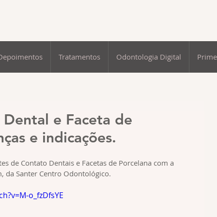
Depoimentos
Tratamentos
Odontologia Digital
Prime
 Dental e Faceta de
nças e indicações.
tes de Contato Dentais e Facetas de Porcelana com a 
, da Santer Centro Odontológico.
ch?v=M-o_fzDfsYE