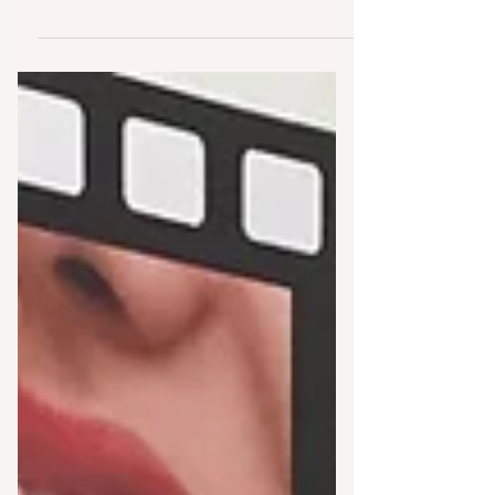
Alguns têm de sobra, outros
simplesmente não têm nenhuma. O fato
é que homens e mulheres, jovens e...