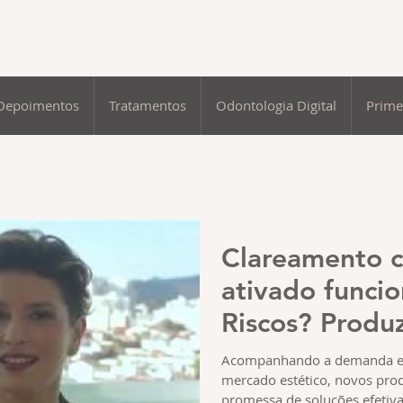
Depoimentos
Tratamentos
Odontologia Digital
Prime
Clareamento 
ativado funci
Riscos? Produ
vídeo explicat
Acompanhando a demanda e 
mercado estético, novos pr
promessa de soluções efetivas