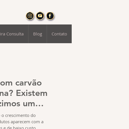
ira Consulta
Blog
Contato
com carvão
ona? Existem
zimos um
ivo. Confira!
o crescimento do
odutos aparecem com a
 e de baixo custo...