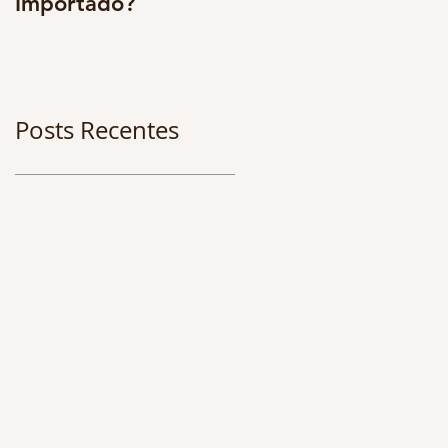
Importado?
multidisciplinarieda
e. Os benefícios são
enormes. CONFIRA 
Posts Recentes