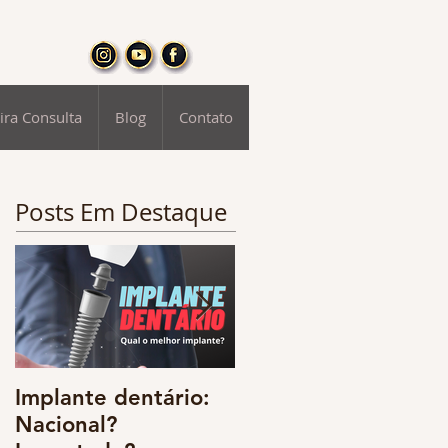
ira Consulta
Blog
Contato
Posts Em Destaque
Implante dentário:
Odontologia digital
Nacional?
e o resgate da