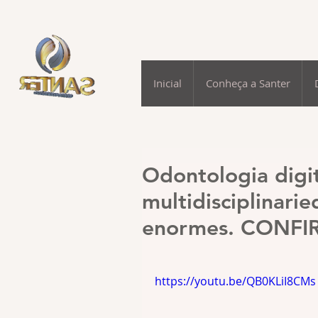
Inicial
Conheça a Santer
Odontologia digit
multidisciplinari
enormes. CONFIR
https://youtu.be/QB0KLiI8CMs