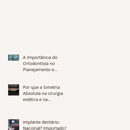
A Importância do
Ortodontista no
Planejamento e
Fabricação de
Alinhadores: A Chave
Por que a Simetria
para Tratamentos
Absoluta na cirurgia
Eficazes e
estética e na
Personalizados
odontologia não é
desejável? O que é
Assimetria Flutuante?
Implante dentário:
Nacional? Importado?