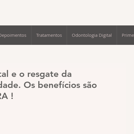
Depoimentos
Tratamentos
Odontologia Digital
Prime
al e o resgate da
edade. Os benefícios são
A !