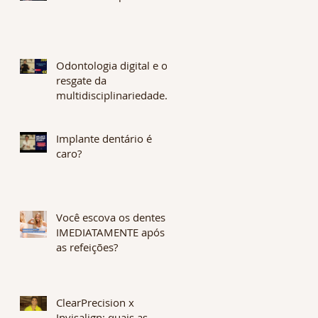
Odontologia digital e o
resgate da
multidisciplinariedade.
Os benefícios são
enormes. CONFIRA !
Implante dentário é
caro?
Você escova os dentes
IMEDIATAMENTE após
as refeições?
ClearPrecision x
Invisalign: quais as