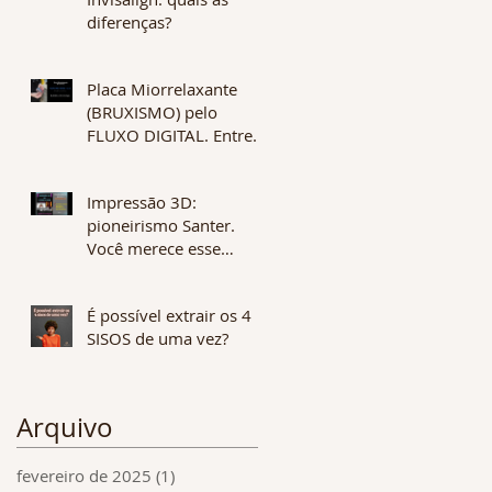
diferenças?
Placa Miorrelaxante
(BRUXISMO) pelo
FLUXO DIGITAL. Entrega
em 1 dia. Qualidade e
alta tecnologia.
Impressão 3D:
pioneirismo Santer.
Você merece esse
diferencial no seu
tratamento.
É possível extrair os 4
SISOS de uma vez?
Arquivo
fevereiro de 2025
(1)
1 post