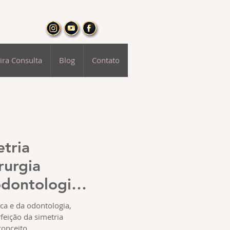
ira Consulta
Blog
Contato
etria
rurgia
odontologia
ue é
ica e da odontologia,
feição da simetria
tuante?
onceito...