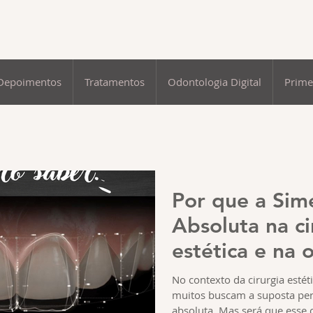
Depoimentos
Tratamentos
Odontologia Digital
Prime
Por que a Sim
Absoluta na ci
estética e na 
não é desejável? O q
No contexto da cirurgia estét
muitos buscam a suposta per
Assimetria Flu
absoluta. Mas será que esse c