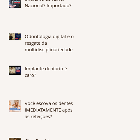
Nacional? Importado?
Odontologia digital e o
resgate da
multidisciplinariedade.
Os benefícios são
enormes. CONFIRA !
Implante dentário é
caro?
Você escova os dentes
IMEDIATAMENTE após
as refeições?