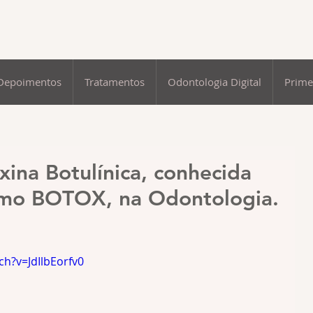
Depoimentos
Tratamentos
Odontologia Digital
Prime
oxina Botulínica, conhecida
mo BOTOX, na Odontologia.
h?v=JdIlbEorfv0