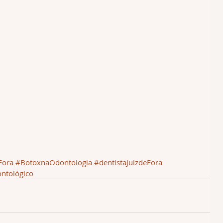
Fora
#BotoxnaOdontologia
#dentistaJuizdeFora
ntológico