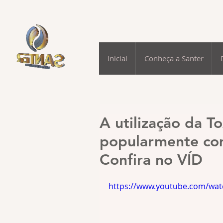
Inicial
Conheça a Santer
A utilização da T
popularmente co
Confira no VÍD
https://www.youtube.com/watc