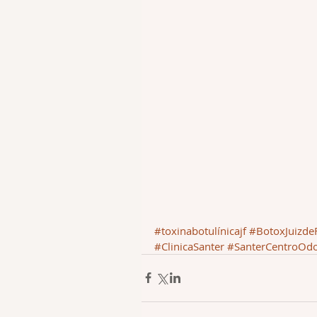
#toxinabotulínicajf
#BotoxJuizde
#ClinicaSanter
#SanterCentroOdo