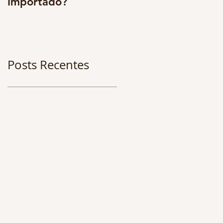
Importado?
multidisciplinarieda
e. Os benefícios são
enormes. CONFIRA 
Posts Recentes