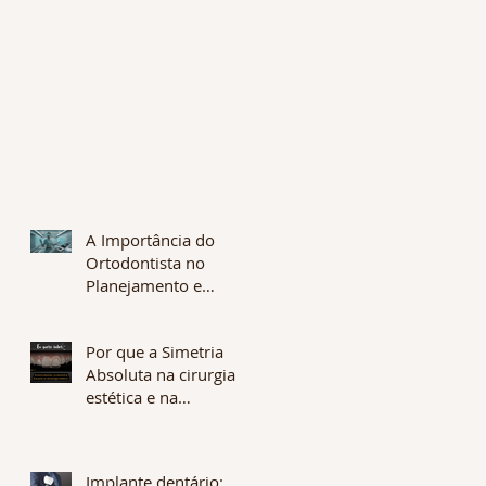
A Importância do
Ortodontista no
Planejamento e
Fabricação de
Alinhadores: A Chave
Por que a Simetria
para Tratamentos
Absoluta na cirurgia
Eficazes e
estética e na
Personalizados
odontologia não é
desejável? O que é
Assimetria Flutuante?
Implante dentário: