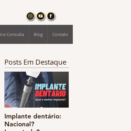
ira Consulta
Blog
Contato
Posts Em Destaque
Implante dentário:
Odontologia digital
Nacional?
e o resgate da