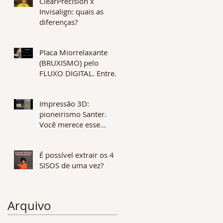
ClearPrecision x
Invisalign: quais as
diferenças?
Placa Miorrelaxante
(BRUXISMO) pelo
FLUXO DIGITAL. Entrega
em 1 dia. Qualidade e
alta tecnologia.
Impressão 3D:
pioneirismo Santer.
Você merece esse
diferencial no seu
tratamento.
É possível extrair os 4
SISOS de uma vez?
Arquivo