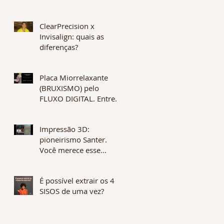
ClearPrecision x
Invisalign: quais as
diferenças?
Placa Miorrelaxante
(BRUXISMO) pelo
FLUXO DIGITAL. Entrega
em 1 dia. Qualidade e
alta tecnologia.
Impressão 3D:
pioneirismo Santer.
Você merece esse
diferencial no seu
tratamento.
É possível extrair os 4
SISOS de uma vez?