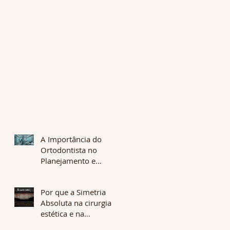
A Importância do
Ortodontista no
Planejamento e
Fabricação de
Alinhadores: A Chave
Por que a Simetria
para Tratamentos
Absoluta na cirurgia
Eficazes e
estética e na
Personalizados
odontologia não é