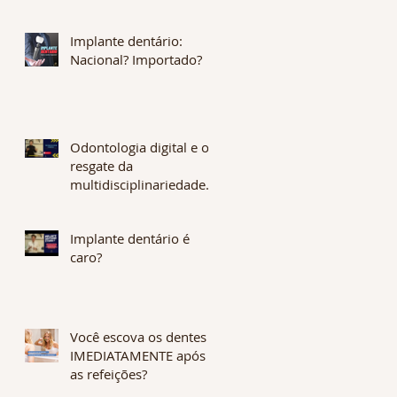
desejável? O que é
Assimetria Flutuante?
Implante dentário:
Nacional? Importado?
Odontologia digital e o
resgate da
multidisciplinariedade.
Os benefícios são
enormes. CONFIRA !
Implante dentário é
caro?
Você escova os dentes
IMEDIATAMENTE após
as refeições?