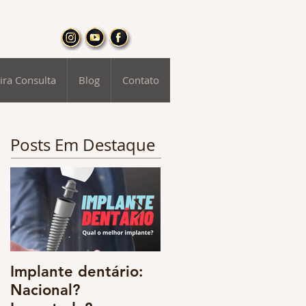
ira Consulta
Blog
Contato
Posts Em Destaque
Implante dentário:
Odontologia digital
Nacional?
e o resgate da