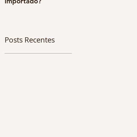
Importado?
multidisciplinarieda
e. Os benefícios são
enormes. CONFIRA 
Posts Recentes