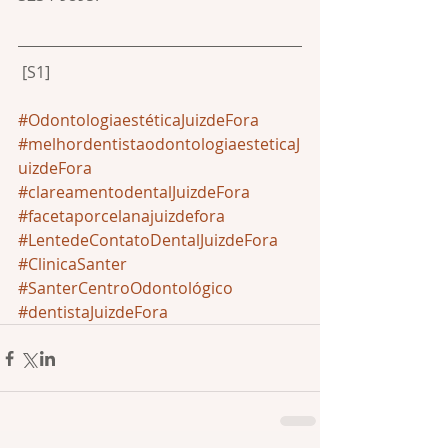
 [S1]
#OdontologiaestéticaJuizdeFora
#melhordentistaodontologiaesteticaJ
uizdeFora
#clareamentodentalJuizdeFora
#facetaporcelanajuizdefora
#LentedeContatoDentalJuizdeFora
#ClinicaSanter
#SanterCentroOdontológico
#dentistaJuizdeFora