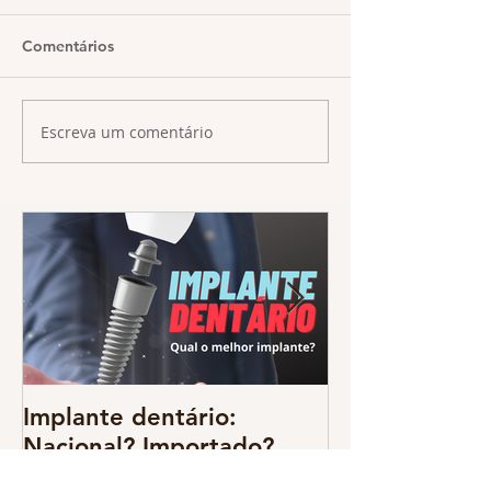
Comentários
Escreva um comentário
Implante dentário:
Odontologia d
Nacional? Importado?
resgate da
multidiscipli