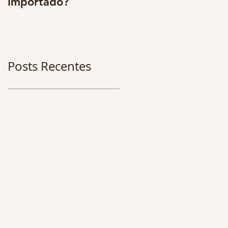
Importado?
multidisciplinarieda
e. Os benefícios são
enormes. CONFIRA 
Posts Recentes