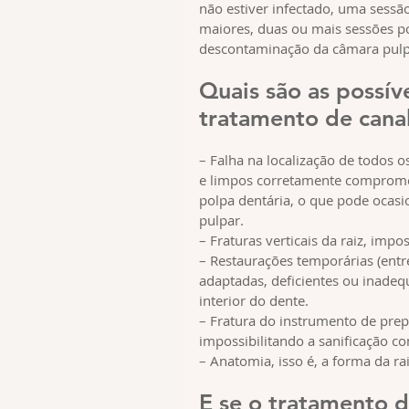
não estiver infectado, uma sessão
maiores, duas ou mais sessões p
descontaminação da câmara pulp
Quais são as possív
tratamento de cana
– Falha na localização de todos o
e limpos corretamente compromet
polpa dentária, o que pode ocasi
pulpar.
– Fraturas verticais da raiz, imp
– Restaurações temporárias (entr
adaptadas, deficientes ou inadeq
interior do dente.
– Fratura do instrumento de prep
impossibilitando a sanificação c
– Anatomia, isso é, a forma da ra
E se o tratamento d