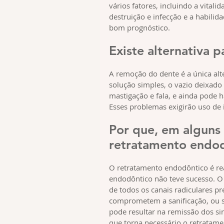
vários fatores, incluindo a vitali
destruição e infecção e a habilid
bom prognóstico.
Existe alternativa 
A remoção do dente é a única al
solução simples, o vazio deixado
mastigação e fala, e ainda pode 
Esses problemas exigirão uso de i
Por que, em alguns 
retratamento endo
O retratamento endodôntico é re
endodôntico não teve sucesso. O 
de todos os canais radiculares p
comprometem a sanificação, ou se
pode resultar na remissão dos si
que torna necessário o retratame