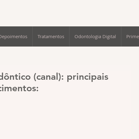
Depoimentos
Tratamentos
Odontologia Digital
Prime
ntico (canal): principais
cimentos: