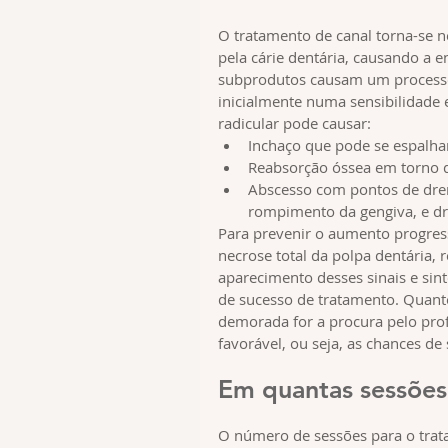
O tratamento de canal torna-se 
pela cárie dentária, causando a e
subprodutos causam um processo i
inicialmente numa sensibilidade 
radicular pode causar:
Inchaço que pode se espalhar
Reabsorção óssea em torno d
Abscesso com pontos de dren
rompimento da gengiva, e d
Para prevenir o aumento progressi
necrose total da polpa dentária, 
aparecimento desses sinais e sin
de sucesso de tratamento. Quanto
demorada for a procura pelo prof
favorável, ou seja, as chances d
Em quantas sessões 
O número de sessões para o trat