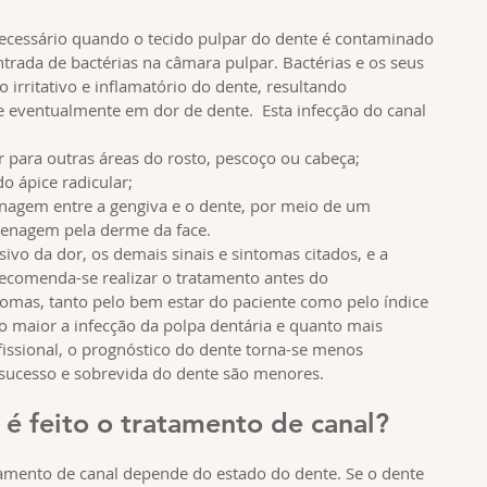
necessário quando o tecido pulpar do dente é contaminado 
ntrada de bactérias na câmara pulpar. Bactérias e os seus 
rritativo e inflamatório do dente, resultando 
e eventualmente em dor de dente.  Esta infecção do canal 
 para outras áreas do rosto, pescoço ou cabeça;
o ápice radicular;
agem entre a gengiva e o dente, por meio de um 
renagem pela derme da face.
vo da dor, os demais sinais e sintomas citados, e a 
recomenda-se realizar o tratamento antes do 
tomas, tanto pelo bem estar do paciente como pelo índice 
 maior a infecção da polpa dentária e quanto mais 
issional, o prognóstico do dente torna-se menos 
e sucesso e sobrevida do dente são menores.
é feito o tratamento de canal?
amento de canal depende do estado do dente. Se o dente 