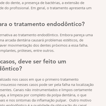
dade do dente, a presença de bactérias, a extensão de 
ade do profissional. Em geral, o tratamento apresenta um 
para o tratamento endodôntico?
ternativa ao tratamento endodôntico. Embora pareça uma 
 na arcada dentária causará problemas estéticos, de 
haver movimentação dos dentes próximos a essa falha. 
mplantes, próteses, entre outros.
casos, deve ser feito um 
dôntico?
alizado nos casos em que o primeiro tratamento 
insucesso nesses casos pode ser pela falha na localização 
resentes. Canais não instrumentados e limpos certamente 
ja, a limpeza por completo da polpa dentária, o que 
nais e nos sintomas da inflamação pulpar.  Outro motivo 
nto endodôntico é a qualidade da obturação do canal 