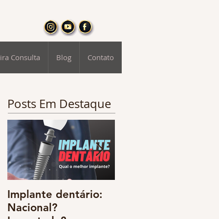
ira Consulta
Blog
Contato
Posts Em Destaque
Implante dentário:
Odontologia digital
Nacional?
e o resgate da