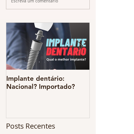
Escreva um comentário
Implante dentário:
Odontologia d
Nacional? Importado?
resgate da
multidiscipli
benefícios sã
CONFIRA !
Posts Recentes