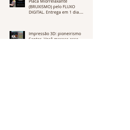
Placa Miorrelaxante
(BRUXISMO) pelo FLUXO
DIGITAL. Entrega em 1 dia.
Qualidade e alta tecnologia.
Impressão 3D: pioneirismo
Santer. Você merece esse
diferencial no seu tratamento.
É possível extrair os 4 SISOS de
uma vez?
Arquivo
fevereiro de 2025
(1)
1 post
abril de 2024
(1)
1 post
julho de 2023
(1)
1 post