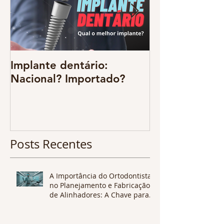
Implante dentário:
Odontologia d
Nacional? Importado?
resgate da
multidiscipli
benefícios sã
CONFIRA !
Posts Recentes
A Importância do Ortodontista
no Planejamento e Fabricação
de Alinhadores: A Chave para
Tratamentos Eficazes e
Personalizados