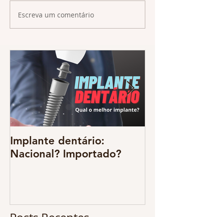
Escreva um comentário
Implante dentário:
Odontologia d
Nacional? Importado?
resgate da
multidiscipli
benefícios sã
CONFIRA !