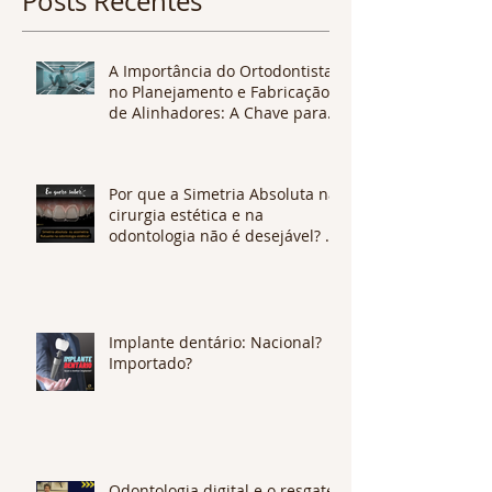
Posts Recentes
A Importância do Ortodontista
no Planejamento e Fabricação
de Alinhadores: A Chave para
Tratamentos Eficazes e
Personalizados
Por que a Simetria Absoluta na
cirurgia estética e na
odontologia não é desejável? O
que é Assimetria Flutuante?
Implante dentário: Nacional?
Importado?
Odontologia digital e o resgate