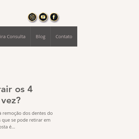
ira Consulta
Blog
Contato
air os 4
 vez?
 remoção dos dentes do
s que se pode retirar em
sta é...