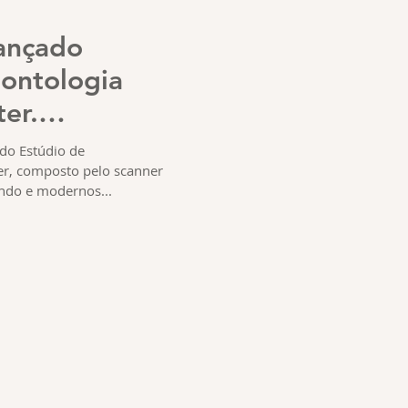
ançado
ontologia
ter.
rte.
do Estúdio de
er, composto pelo scanner
undo e modernos...