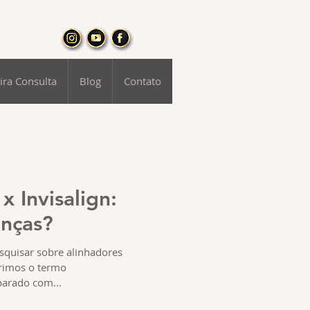
ira Consulta
Blog
Contato
x Invisalign:
enças?
squisar sobre alinhadores
erimos o termo
parado com...