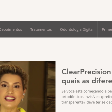
Depoimentos
Tratamentos
Odontologia Digital
Prime
ClearPrecision 
quais as difer
Se você está começando a pe
ortodônticos invisíveis (pref
transparente), deve ter se de