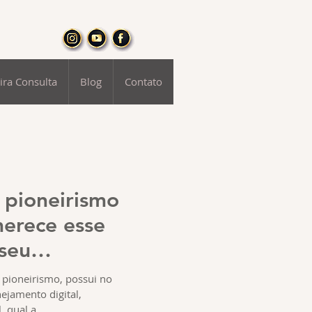
ira Consulta
Blog
Contato
 pioneirismo
merece esse
 seu
 pioneirismo, possui no
ejamento digital,
 qual a...