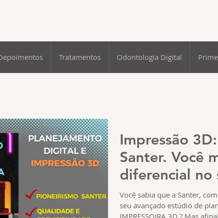
Depoimentos
Tratamentos
Odontologia Digital
Prime
Impressão 3D:
Santer. Você 
diferencial no
tratamento.
Você sabia que a Santer, com
seu avançado estúdio de plan
IMPRESSOIRA 3D ? Mas afinal,