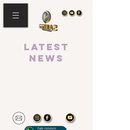
Latest
News
Equipe qualificada de dentistas especialistas, você
encontra na Santer. Clínica Odontológica multidisciplinar.