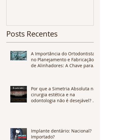
multidiscipli
benefícios sã
CONFIRA !
Posts Recentes
A Importância do Ortodontista
no Planejamento e Fabricação
de Alinhadores: A Chave para
Tratamentos Eficazes e
Personalizados
Por que a Simetria Absoluta na
cirurgia estética e na
odontologia não é desejável? O
que é Assimetria Flutuante?
Implante dentário: Nacional?
Importado?