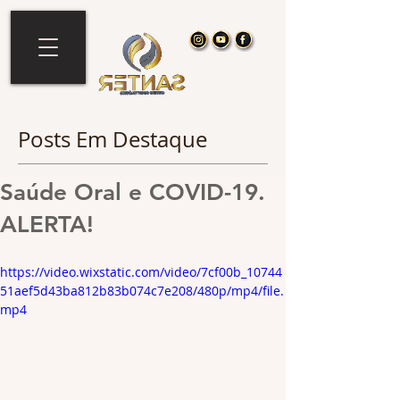
Posts Em Destaque
Saúde Oral e COVID-19.
ALERTA!
https://video.wixstatic.com/video/7cf00b_10744
51aef5d43ba812b83b074c7e208/480p/mp4/file.
mp4