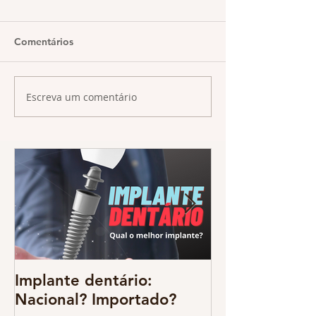
Comentários
Escreva um comentário
Implante dentário:
Odontologia d
Nacional? Importado?
resgate da